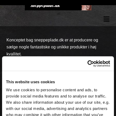
Konceptet bag sneppeplade.dk er at producere og
sælge nogle fantastiske og unikke produkter i høj
kvallitet.
Der er to muligheder for at købe varere på
This website uses cookies
sneppeplade.dk:
We use cookies to personalise content and ads, to
provide social media features and to analyse our traffic.
- kontant betaling efter besigtigelse (venligst kontakt
We also share information about your use of our site, e.g.
Sneppeplade.dk for aftale af tidspunkt)
with our social media, advertising and analytics partners
who may combine it with other information that you’ve